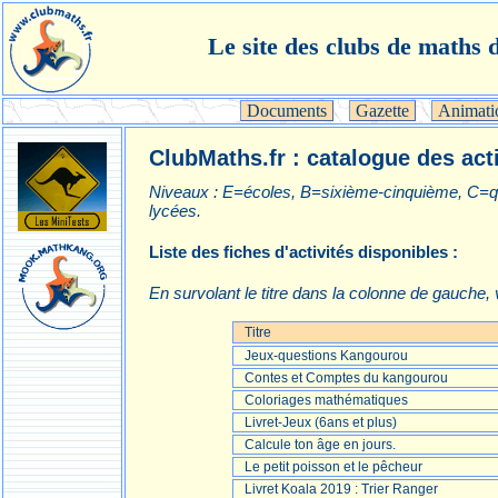
Le site des clubs de maths d
Documents
Gazette
Animati
ClubMaths.fr : catalogue des act
Niveaux : E=écoles, B=sixième-cinquième, C=q
lycées.
Liste des fiches d'activités disponibles :
En survolant le titre dans la colonne de gauche,
Titre
Jeux-questions Kangourou
Contes et Comptes du kangourou
Coloriages mathématiques
Livret-Jeux (6ans et plus)
Calcule ton âge en jours.
Le petit poisson et le pêcheur
Livret Koala 2019 : Trier Ranger